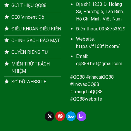
Địa chỉ: 1233 Đ. Hoàng
GỚI THIỆU QQ88
Sa, Phường 5, Tân Bình,
CEO Vincent Đỗ
Hồ Chí Minh, Việt Nam
Điện thoại: 0358753629
ĐIỀU KHOẢN ĐIỀU KIỆN
Website:
CHÍNH SÁCH BẢO MẬT
https://f168f.it.com/
QUYỀN RIÊNG TƯ
Email:
qq888.bet@gmail.com
MIỄN TRỪ TRÁCH
NHIỆM
#QQ88 #nhacaiQQ88
SƠ ĐỒ WEBSITE
#linkvaoQQ88
#trangchuQQ88
#QQ88website