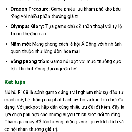
Dragon Treasure:
Game phiêu lưu khám phá kho báu
rồng với nhiều phần thưởng giá trị.
Olympus Glory:
Tựa game chủ đề thần thoại với tỷ lệ
trúng thưởng cao.
Năm mới:
Mang phong cách lễ hội Á Đông với hình ảnh
quen thuộc như lồng đèn, hoa mai.
Bảng phong thần:
Game nổi bật với mức thưởng cực
lớn, thu hút đông đảo người chơi.
Kết luận
Nổ hũ F168 là sảnh game đáng trải nghiệm nhờ sự đầu tư
mạnh mẽ, hệ thống nhà phát hành uy tín và kho trò chơi đa
dạng. Với jackpot hấp dẫn cùng nhiều ưu đãi đi kèm, đây là
lựa chọn phù hợp cho những ai yêu thích slot đổi thưởng.
Tham gia ngay để tận hưởng những vòng quay kịch tính và
cơ hội nhận thưởng giá trị.