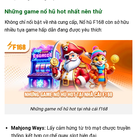
Những game nổ hũ hot nhất nên thử
Không chỉ nổi bật về nhà cung cấp, Nổ hũ F168 còn sở hữu
nhiều tựa game hấp dẫn đang được yêu thích:
Những game nổ hũ hot tại nhà cái f168
Mahjong Ways:
Lấy cảm hứng từ trò mạt chược truyền
thống, kết hợp cơ chế quay slot hiện đại.