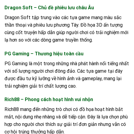
Dragon Soft – Chủ đề phiêu lưu châu Âu
Dragon Soft tập trung vào các tựa game mang màu sắc
thần thoại và phiêu lưu phương Tây. Đồ họa 3D ấn tượng
cùng cốt truyện hấp dẫn giúp người chơi có trải nghiệm mới
lạ hơn so với các dòng game truyền thống.
PG Gaming – Thương hiệu toàn cầu
PG Gaming là một trong những nhà phát hành nổi tiếng nhất
với số lượng người chơi đông đảo. Các tựa game tại đây
được đầu tư kỹ lưỡng về hình ảnh và gameplay, mang lại
trải nghiệm giải trí chất lượng cao.
Rich88 – Phong cách hoạt hình vui nhộn
Rich88 mang đến những trò chơi có đồ họa hoạt hình bắt
mắt, nội dung nhẹ nhàng và dễ tiếp cận. Đây là lựa chọn phù
hợp cho người chơi thích sự giải trí đơn giản nhưng vẫn có
cơ hội trúng thưởng hấp dẫn.