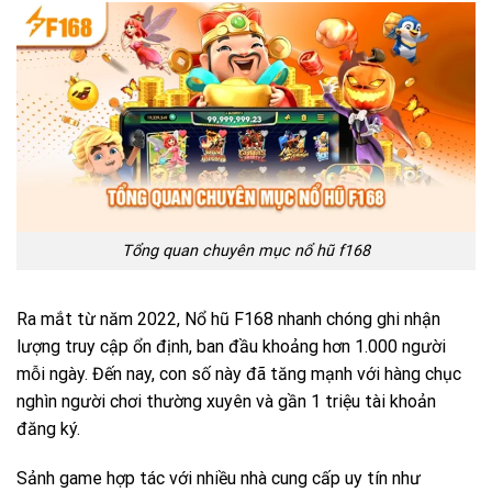
Tổng quan chuyên mục nổ hũ f168
Ra mắt từ năm 2022, Nổ hũ F168 nhanh chóng ghi nhận
lượng truy cập ổn định, ban đầu khoảng hơn 1.000 người
mỗi ngày. Đến nay, con số này đã tăng mạnh với hàng chục
nghìn người chơi thường xuyên và gần 1 triệu tài khoản
đăng ký.
Sảnh game hợp tác với nhiều nhà cung cấp uy tín như