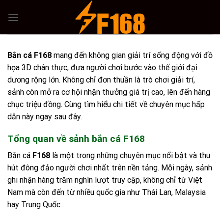
Skip
to
content
Bắn cá F168
mang đến không gian giải trí sống động với đồ
họa 3D chân thực, đưa người chơi bước vào thế giới đại
dương rộng lớn. Không chỉ đơn thuần là trò chơi giải trí,
sảnh còn mở ra cơ hội nhận thưởng giá trị cao, lên đến hàng
chục triệu đồng. Cùng tìm hiểu chi tiết về chuyên mục hấp
dẫn này ngay sau đây.
Tổng quan về sảnh bắn cá F168
Bắn cá
F168
là một trong những chuyên mục nổi bật và thu
hút đông đảo người chơi nhất trên nền tảng. Mỗi ngày, sảnh
ghi nhận hàng trăm nghìn lượt truy cập, không chỉ từ Việt
Nam mà còn đến từ nhiều quốc gia như Thái Lan, Malaysia
hay Trung Quốc.