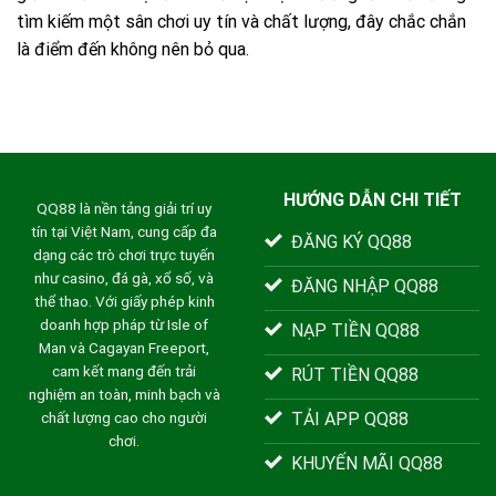
tìm kiếm một sân chơi uy tín và chất lượng, đây chắc chắn
là điểm đến không nên bỏ qua.
HƯỚNG DẪN CHI TIẾT
QQ88
là nền tảng giải trí uy
tín tại Việt Nam, cung cấp đa
ĐĂNG KÝ QQ88
dạng các trò chơi trực tuyến
như casino, đá gà, xổ số, và
ĐĂNG NHẬP QQ88
thể thao. Với giấy phép kinh
doanh hợp pháp từ Isle of
NẠP TIỀN QQ88
Man và Cagayan Freeport,
cam kết mang đến trải
RÚT TIỀN QQ88
nghiệm an toàn, minh bạch và
chất lượng cao cho người
TẢI APP QQ88
chơi.
KHUYẾN MÃI QQ88